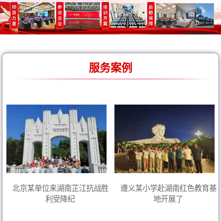
服务案例
北京某单位来湖南芷江抗战胜
遵义某小学赴湖南红色教育基
利受降纪
地开展了