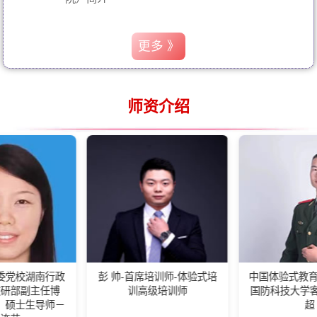
更多 》
师资介绍
南行政
彭 帅-首席培训师-体验式培
中国体验式教育高级培训
任博
训高级培训师
国防科技大学客座教练
导师－
超