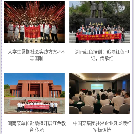
大学生暑期社会实践方案-“不
湖南红色培训：追寻红色印
忘国耻
记，传承红
湖南某单位赴桑植开展红色教
中国某集团驻湘企业赴炎陵红
育 传承
军标语博