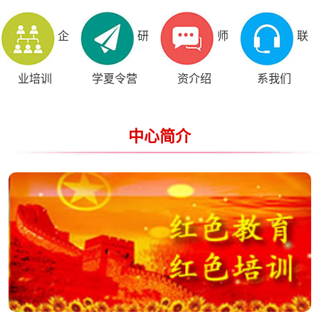
企
研
师
联
业培训
学夏令营
资介绍
系我们
中心简介