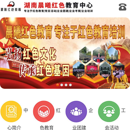
中
红
企
工
心简介
色教育
业团建
会活动